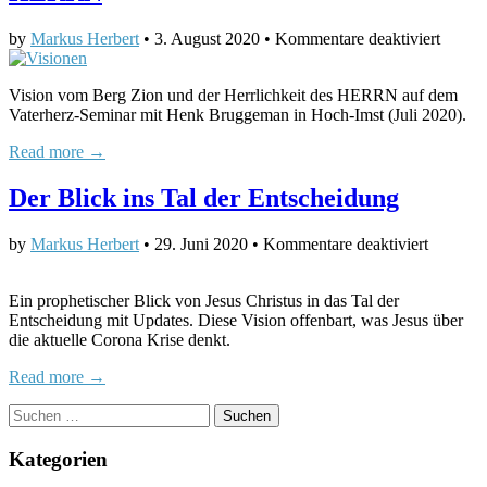
für
by
Markus Herbert
•
3. August 2020
•
Kommentare deaktiviert
Der
Berg
Vision vom Berg Zion und der Herrlichkeit des HERRN auf dem
Zion
Vaterherz-Seminar mit Henk Bruggeman in Hoch-Imst (Juli 2020).
und
die
Read more →
Herrlic
des
Der Blick ins Tal der Entscheidung
HER
für
by
Markus Herbert
•
29. Juni 2020
•
Kommentare deaktiviert
Der
Blick
Ein prophetischer Blick von Jesus Christus in das Tal der
ins
Entscheidung mit Updates. Diese Vision offenbart, was Jesus über
Tal
die aktuelle Corona Krise denkt.
der
Entsche
Read more →
Suchen
nach:
Kategorien