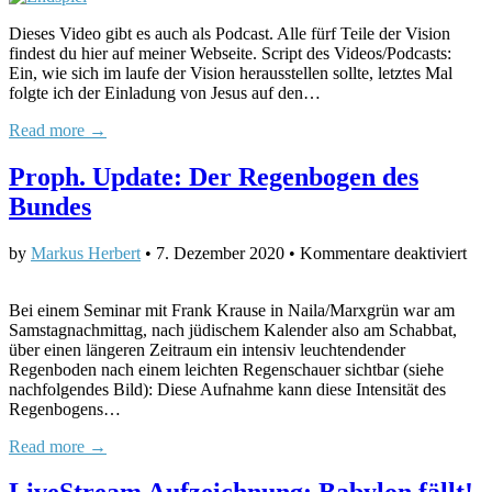
(Der
Dieses Video gibt es auch als Podcast. Alle fürf Teile der Vision
Blick
findest du hier auf meiner Webseite. Script des Videos/Podcasts:
ins
Ein, wie sich im laufe der Vision herausstellen sollte, letztes Mal
Tal
folgte ich der Einladung von Jesus auf den…
der
Entsc
Read more →
–
Teil
Proph. Update: Der Regenbogen des
5)
Bundes
für
by
Markus Herbert
•
7. Dezember 2020
•
Kommentare deaktiviert
Pro
Upd
Bei einem Seminar mit Frank Krause in Naila/Marxgrün war am
Der
Samstagnachmittag, nach jüdischem Kalender also am Schabbat,
Reg
über einen längeren Zeitraum ein intensiv leuchtendender
des
Regenboden nach einem leichten Regenschauer sichtbar (siehe
Bun
nachfolgendes Bild): Diese Aufnahme kann diese Intensität des
Regenbogens…
Read more →