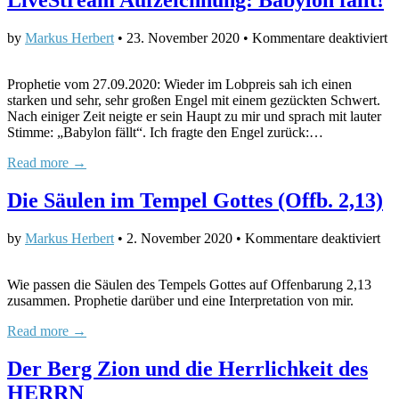
LiveStream Aufzeichnung: Babylon fällt!
fü
by
Markus Herbert
•
23. November 2020
•
Kommentare deaktiviert
L
A
Prophetie vom 27.09.2020: Wieder im Lobpreis sah ich einen
B
starken und sehr, sehr großen Engel mit einem gezückten Schwert.
fä
Nach einiger Zeit neigte er sein Haupt zu mir und sprach mit lauter
Stimme: „Babylon fällt“. Ich fragte den Engel zurück:…
Read more →
Die Säulen im Tempel Gottes (Offb. 2,13)
für
by
Markus Herbert
•
2. November 2020
•
Kommentare deaktiviert
Di
Säu
Wie passen die Säulen des Tempels Gottes auf Offenbarung 2,13
im
zusammen. Prophetie darüber und eine Interpretation von mir.
Te
Got
Read more →
(Of
2,1
Der Berg Zion und die Herrlichkeit des
HERRN