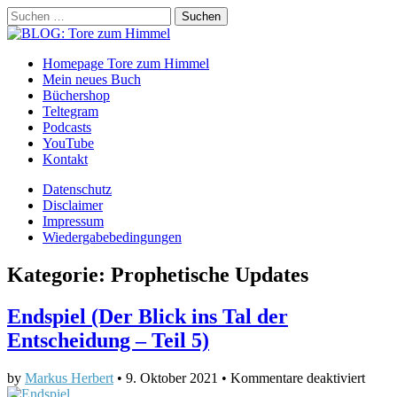
Suchen
nach:
BLOG: Tore zum Himmel
Main
Skip
Homepage Tore zum Himmel
to
Mein neues Buch
menu
content
Büchershop
Teltegram
Podcasts
YouTube
Kontakt
Sub
Datenschutz
Disclaimer
menu
Impressum
Wiedergabebedingungen
Kategorie:
Prophetische Updates
Endspiel (Der Blick ins Tal der
Entscheidung – Teil 5)
für
by
Markus Herbert
•
9. Oktober 2021
•
Kommentare deaktiviert
Endsp