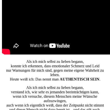
Als ich mich selbst zu lieben begann,
konnte ich erkennen, dass emotionaler Schmerz und Leid
nur Warnungen für mich sind, gegen meine eigene Wahrheit zu
leben.
Heute weiß ich: Das nennt man
AUTHENTISCH SEIN
.
Als ich mich selbst zu lieben begann,
verstand ich, wie sehr es jemanden beeinträchtigen kann,
wenn ich versuche, diesem Menschen meine Wünsche
aufzuzwingen,
auch wenn ich eigentlich weiß, dass der Zeitpunkt nicht stimmt
und dieser Mensch nicht dazu bereit ist – und das gilt auch,