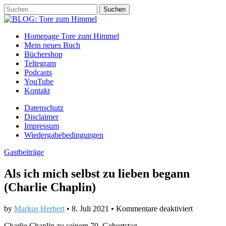
Suchen
nach:
BLOG: Tore zum Himmel
Main
Skip
Homepage Tore zum Himmel
to
Mein neues Buch
menu
content
Büchershop
Teltegram
Podcasts
YouTube
Kontakt
Sub
Datenschutz
Disclaimer
menu
Impressum
Wiedergabebedingungen
Gastbeiträge
Als ich mich selbst zu lieben begann
(Charlie Chaplin)
für
by
Markus Herbert
•
8. Juli 2021
•
Kommentare deaktiviert
Als
Charlie Chaplin zu seinem 70. Geburtstag