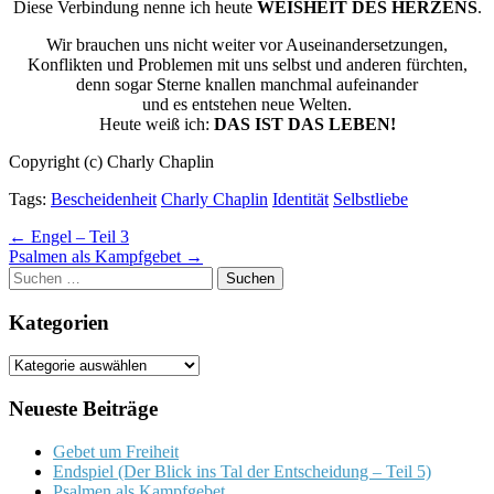
Diese Verbindung nenne ich heute
WEISHEIT DES HERZENS
.
Wir brauchen uns nicht weiter vor Auseinandersetzungen,
Konflikten und Problemen mit uns selbst und anderen fürchten,
denn sogar Sterne knallen manchmal aufeinander
und es entstehen neue Welten.
Heute weiß ich:
DAS IST DAS LEBEN!
Copyright (c) Charly Chaplin
Tags:
Bescheidenheit
Charly Chaplin
Identität
Selbstliebe
Post
← Engel – Teil 3
Psalmen als Kampfgebet →
navigation
Suchen
nach:
Kategorien
Kategorien
Neueste Beiträge
Gebet um Freiheit
Endspiel (Der Blick ins Tal der Entscheidung – Teil 5)
Psalmen als Kampfgebet