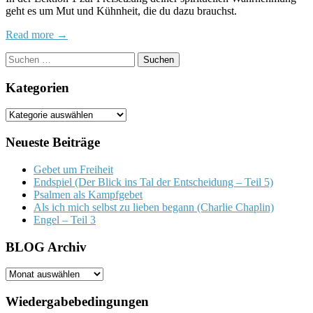
geht es um Mut und Kühnheit, die du dazu brauchst.
deiner
spirituelle
Read more →
Wahrneh
Suchen
nach:
Kategorien
Kategorien
Neueste Beiträge
Gebet um Freiheit
Endspiel (Der Blick ins Tal der Entscheidung – Teil 5)
Psalmen als Kampfgebet
Als ich mich selbst zu lieben begann (Charlie Chaplin)
Engel – Teil 3
BLOG Archiv
BLOG
Archiv
Wiedergabebedingungen