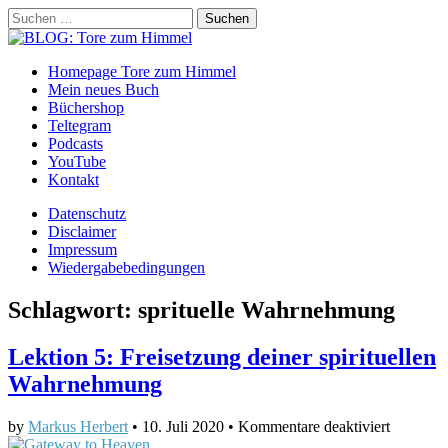
Suchen
nach:
BLOG: Tore zum Himmel
Main
Skip
Homepage Tore zum Himmel
to
Mein neues Buch
menu
content
Büchershop
Teltegram
Podcasts
YouTube
Kontakt
Sub
Datenschutz
Disclaimer
menu
Impressum
Wiedergabebedingungen
Schlagwort:
sprituelle Wahrnehmung
Lektion 5: Freisetzung deiner spirituellen
Wahrnehmung
für
by
Markus Herbert
•
10. Juli 2020
•
Kommentare deaktiviert
Lektion