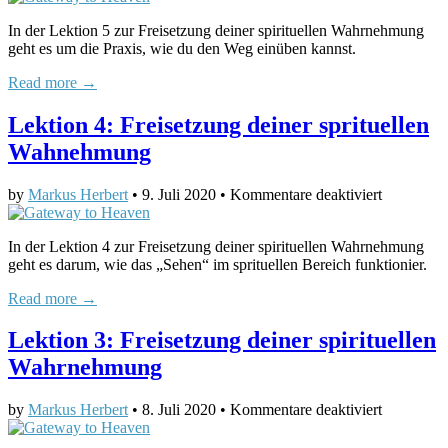
5:
In der Lektion 5 zur Freisetzung deiner spirituellen Wahrnehmung
Freisetz
geht es um die Praxis, wie du den Weg einüben kannst.
deiner
spirituell
Read more →
Wahrne
Lektion 4: Freisetzung deiner sprituellen
Wahnehmung
für
by
Markus Herbert
•
9. Juli 2020
•
Kommentare deaktiviert
Lektion
4:
In der Lektion 4 zur Freisetzung deiner spirituellen Wahrnehmung
Freisetzun
geht es darum, wie das „Sehen“ im sprituellen Bereich funktionier.
deiner
sprituellen
Read more →
Wahnehm
Lektion 3: Freisetzung deiner spirituellen
Wahrnehmung
für
by
Markus Herbert
•
8. Juli 2020
•
Kommentare deaktiviert
Lektion
3: