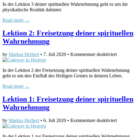
In der Lektion 3 deiner spirituellen Wahrnehmung geht es um die
Freisetzun
physikalische Realität dahinter.
deiner
spirituelle
Read more →
Wahrneh
Lektion 2: Freisetzung deiner spirituellen
Wahrnehmung
für
by
Markus Herbert
•
7. Juli 2020
•
Kommentare deaktiviert
Lektion
2:
In der Lektion 2 der Freisetzung deiner spirituellen Wahrnehmung
Freisetzun
geht es um den Einfluß des Heiligen Geistes in deinem Leben.
deiner
spirituelle
Read more →
Wahrneh
Lektion 1: Freisetzung deiner spirituellen
Wahrnehmung
für
by
Markus Herbert
•
6. Juli 2020
•
Kommentare deaktiviert
Lektion
1:
In der Lektion 1 zur Freisetzung deiner spirituellen Wahrnehmung
Freisetzun