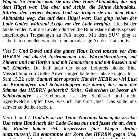
Wagen. So brachte man sie aus dem Haus Abinadabs, das auf
dem Hügel war. Usa aber und Achjo, die Söhne Abinadabs,
führten den neuen Wagen.
Und sie trugen sie aus dem Haus
Abinadabs weg, das auf dem Hügel war; Usa ging neben der
Lade Gottes, während Achjo vor der Lade herging
. Hier ist der
fatale Fehler. Nur die Leviten durften die Bundeslade mittels speziell
angefertigten Tragstangen zu Fuß tragen. Mit dem SUV ging es
sicherlich schneller, war aber eine unzulässige Art des Transports.
Vers 5:
Und David und das ganze Haus Israel tanzten vor dem
HERRN mit allerlei Instrumenten aus Wacholderhölzern, mit
Zithern und mit Harfen und mit Tamburinen und mit Rasseln und
mit Zimbeln
. Da half auch der ganze Lobpreis nichts. Eine
Missachtung von Gottes Anweisungen hatte hier fatale Folgen. In 1.
Sam 15,22 steht:
Samuel aber sprach: Hat der HERR so viel Lust
an Brandopfern und Schlachtopfern wie daran, dass man der
Stimme des HERRN gehorcht? Siehe, Gehorchen ist besser als
Schlachtopfer, …
Gehorsam ist der Schlüssel und nicht
irgendwelche Opfer bzw. was ich für Gott ‚tue‘! Das sollte uns
schwer zu denken geben.
Verse 6 und 7:
Und als sie zur Tenne Nachons kamen, da streckte
Usa seine Hand nach der Lade Gottes aus und fasste sie an, denn
die Rinder hatten sich losgerissen [der Wagen drohte
umzustürzen]. Da entbrannte der Zorn des HERRN gegen Usa,