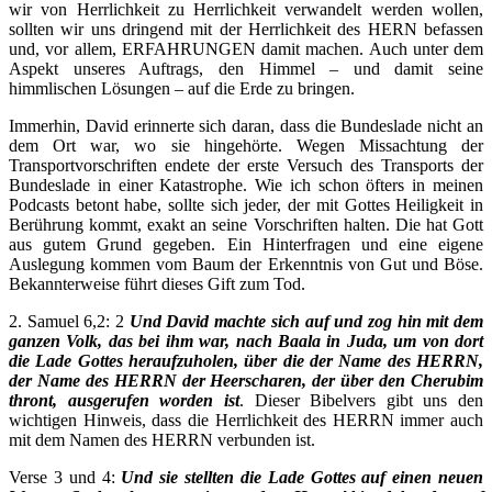
wir von Herrlichkeit zu Herrlichkeit verwandelt werden wollen,
HER
sollten wir uns dringend mit der Herrlichkeit des HERN befassen
–
und, vor allem, ERFAHRUNGEN damit machen. Auch unter dem
Teil
Aspekt unseres Auftrags, den Himmel – und damit seine
6
himmlischen Lösungen – auf die Erde zu bringen.
Immerhin, David erinnerte sich daran, dass die Bundeslade nicht an
dem Ort war, wo sie hingehörte. Wegen Missachtung der
Transportvorschriften endete der erste Versuch des Transports der
Bundeslade in einer Katastrophe. Wie ich schon öfters in meinen
Podcasts betont habe, sollte sich jeder, der mit Gottes Heiligkeit in
Berührung kommt, exakt an seine Vorschriften halten. Die hat Gott
aus gutem Grund gegeben. Ein Hinterfragen und eine eigene
Auslegung kommen vom Baum der Erkenntnis von Gut und Böse.
Bekannterweise führt dieses Gift zum Tod.
2. Samuel 6,2: 2
Und David machte sich auf und zog hin mit dem
ganzen Volk, das bei ihm war, nach Baala in Juda, um von dort
die Lade Gottes heraufzuholen, über die der Name des HERRN,
der Name des HERRN der Heerscharen, der über den Cherubim
thront, ausgerufen worden ist
. Dieser Bibelvers gibt uns den
wichtigen Hinweis, dass die Herrlichkeit des HERRN immer auch
mit dem Namen des HERRN verbunden ist.
Verse 3 und 4:
Und sie stellten die Lade Gottes auf einen neuen