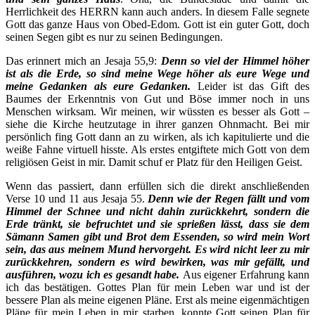
Herrlichkeit des HERRN kann auch anders. In diesem Falle segnete
Gott das ganze Haus von Obed-Edom. Gott ist ein guter Gott, doch
seinen Segen gibt es nur zu seinen Bedingungen.
Das erinnert mich an Jesaja 55,9:
Denn so viel der Himmel höher
ist als die Erde, so sind meine Wege höher als eure Wege und
meine Gedanken als eure Gedanken.
Leider ist das Gift des
Baumes der Erkenntnis von Gut und Böse immer noch in uns
Menschen wirksam. Wir meinen, wir wüssten es besser als Gott –
siehe die Kirche heutzutage in ihrer ganzen Ohnmacht. Bei mir
persönlich fing Gott dann an zu wirken, als ich kapitulierte und die
weiße Fahne virtuell hisste. Als erstes entgiftete mich Gott von dem
religiösen Geist in mir. Damit schuf er Platz für den Heiligen Geist.
Wenn das passiert, dann erfüllen sich die direkt anschließenden
Verse 10 und 11 aus Jesaja 55.
Denn wie der Regen fällt und vom
Himmel der Schnee und nicht dahin zurückkehrt, sondern die
Erde tränkt, sie befruchtet und sie sprießen lässt, dass sie dem
Sämann Samen gibt und Brot dem Essenden, so wird mein Wort
sein, das aus meinem Mund hervorgeht. Es wird nicht leer zu mir
zurückkehren, sondern es wird bewirken, was mir gefällt, und
ausführen, wozu ich es gesandt habe.
Aus eigener Erfahrung kann
ich das bestätigen. Gottes Plan für mein Leben war und ist der
bessere Plan als meine eigenen Pläne. Erst als meine eigenmächtigen
Pläne für mein Leben in mir starben, konnte Gott seinen Plan für