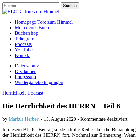
Suchen
nach:
BLOG: Tore zum Himmel
Main
Skip
Homepage Tore zum Himmel
to
Mein neues Buch
menu
content
Büchershop
Teltegram
Podcasts
YouTube
Kontakt
Sub
Datenschutz
Disclaimer
menu
Impressum
Wiedergabebedingungen
Herrlichkeit
,
Podcast
Die Herrlichkeit des HERRN – Teil 6
für
by
Markus Herbert
•
13. August 2020
•
Kommentare deaktiviert
Die
In diesem BLOG Beitrag setzte ich die Reihe über die Betrachtung
Herrl
der Herrlichkeit des HERRN fort. Nochmal zur Erinnerung: Wenn
des