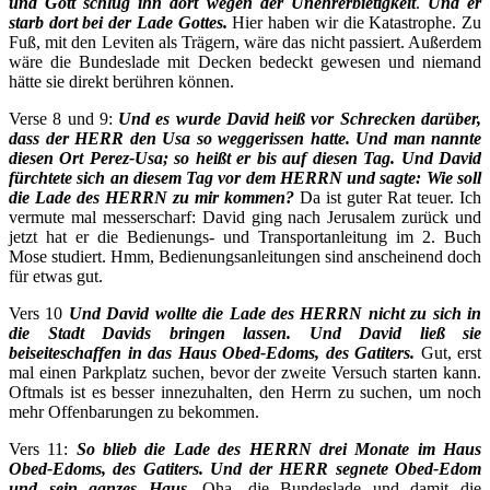
und Gott schlug ihn dort wegen der Unehrerbietigkeit
.
Und er
starb dort bei der Lade Gottes.
Hier haben wir die Katastrophe. Zu
Fuß, mit den Leviten als Trägern, wäre das nicht passiert. Außerdem
wäre die Bundeslade mit Decken bedeckt gewesen und niemand
hätte sie direkt berühren können.
Verse 8 und 9:
Und es wurde David heiß vor Schrecken darüber,
dass der HERR den Usa so weggerissen hatte. Und man nannte
diesen Ort Perez-Usa; so heißt er bis auf diesen Tag. Und David
fürchtete sich an diesem Tag vor dem HERRN und sagte: Wie soll
die Lade des HERRN zu mir kommen?
Da ist guter Rat teuer. Ich
vermute mal messerscharf: David ging nach Jerusalem zurück und
jetzt hat er die Bedienungs- und Transportanleitung im 2. Buch
Mose studiert. Hmm, Bedienungsanleitungen sind anscheinend doch
für etwas gut.
Vers 10
Und David wollte die Lade des HERRN nicht zu sich in
die Stadt Davids bringen lassen. Und David ließ sie
beiseiteschaffen in das Haus Obed-Edoms, des Gatiters.
Gut, erst
mal einen Parkplatz suchen, bevor der zweite Versuch starten kann.
Oftmals ist es besser innezuhalten, den Herrn zu suchen, um noch
mehr Offenbarungen zu bekommen.
Vers 11:
So blieb die Lade des HERRN drei Monate im Haus
Obed-Edoms, des Gatiters. Und der HERR segnete Obed-Edom
und sein ganzes Haus
. Oha, die Bundeslade und damit die