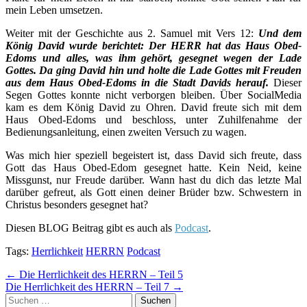
mein Leben umsetzen.
Weiter mit der Geschichte aus 2. Samuel mit Vers 12:
Und dem
König David wurde berichtet: Der HERR hat das Haus Obed-
Edoms und alles, was ihm gehört, gesegnet wegen der Lade
Gottes. Da ging David hin und holte die Lade Gottes mit Freuden
aus dem Haus Obed-Edoms in die Stadt Davids herauf.
Dieser
Segen Gottes konnte nicht verborgen bleiben. Über SocialMedia
kam es dem König David zu Ohren. David freute sich mit dem
Haus Obed-Edoms und beschloss, unter Zuhilfenahme der
Bedienungsanleitung, einen zweiten Versuch zu wagen.
Was mich hier speziell begeistert ist, dass David sich freute, dass
Gott das Haus Obed-Edom gesegnet hatte. Kein Neid, keine
Missgunst, nur Freude darüber. Wann hast du dich das letzte Mal
darüber gefreut, als Gott einen deiner Brüder bzw. Schwestern in
Christus besonders gesegnet hat?
Diesen BLOG Beitrag gibt es auch als
Podcast
.
Tags:
Herrlichkeit
HERRN
Podcast
Post
← Die Herrlichkeit des HERRN – Teil 5
Die Herrlichkeit des HERRN – Teil 7 →
navigation
Suchen