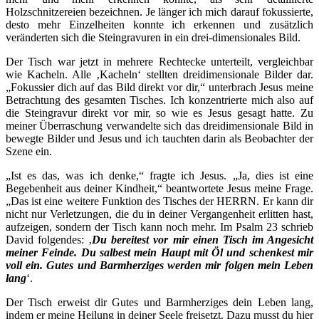
Holzschnitzereien bezeichnen. Je länger ich mich darauf fokussierte,
desto mehr Einzelheiten konnte ich erkennen und zusätzlich
veränderten sich die Steingravuren in ein drei-dimensionales Bild.
Der Tisch war jetzt in mehrere Rechtecke unterteilt, vergleichbar
wie Kacheln. Alle ‚Kacheln‘ stellten dreidimensionale Bilder dar.
„Fokussier dich auf das Bild direkt vor dir,“ unterbrach Jesus meine
Betrachtung des gesamten Tisches. Ich konzentrierte mich also auf
die Steingravur direkt vor mir, so wie es Jesus gesagt hatte. Zu
meiner Überraschung verwandelte sich das dreidimensionale Bild in
bewegte Bilder und Jesus und ich tauchten darin als Beobachter der
Szene ein.
„Ist es das, was ich denke,“ fragte ich Jesus. „Ja, dies ist eine
Begebenheit aus deiner Kindheit,“ beantwortete Jesus meine Frage.
„Das ist eine weitere Funktion des Tisches der HERRN. Er kann dir
nicht nur Verletzungen, die du in deiner Vergangenheit erlitten hast,
aufzeigen, sondern der Tisch kann noch mehr. Im Psalm 23 schrieb
David folgendes: ‚
Du bereitest vor mir einen Tisch im Angesicht
meiner Feinde. Du salbest mein Haupt mit Öl und schenkest mir
voll ein. Gutes und Barmherziges werden mir folgen mein Leben
lang
‘.
Der Tisch erweist dir Gutes und Barmherziges dein Leben lang,
indem er meine Heilung in deiner Seele freisetzt. Dazu musst du hier