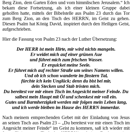
Berg Zion, dem Garten Eden und vom himmlischen Jerusalem.“ Ich
HER
bekam diese Fortsetzung, als ich einer kleinen Gruppe dabei
–
geholfen hatte, mittels der Bibelstelle aus Psalm 23 durch das Tor
Teil
zum Berg Zion, an den Tisch des HERRN, im Geist zu gehen.
2
Diesen Psalm hat König David, inspiriert durch den Heiligen Geist,
aufgeschrieben.
Hier die Fassung von Psalm 23 nach der Luther Übersetzung:
Der HERR ist mein Hirte, mir wird nichts mangeln.
Er weidet mich auf einer grünen Aue
und führet mich zum frischen Wasser.
Er erquicket meine Seele.
Er führet mich auf rechter Straße um seines Namens willen.
Und ob ich schon wanderte im finstern Tal,
fürchte ich kein Unglück; denn du bist bei mir,
dein Stecken und Stab trösten mich.
Du bereitest vor mir einen Tisch im Angesicht meiner Feinde. Du
salbest mein Haupt mit Öl und schenkest mir voll ein.
Gutes und Barmherzigkeit werden mir folgen mein Leben lang,
und ich werde bleiben im Hause des HERRN immerdar.
Nach meinem entsprechenden Gebet mit der Einladung von Jesus
an seinen Tisch aus Psalm 23 – „Du bereitest vor mir einen Tisch im
Angesicht meiner Feinde“ im Geist zu kommen, saß ich wieder mit