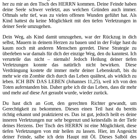
her zu mir an den Tisch des HERRN kommen. Deine Feinde haben
deine Seele schwer verletzt, aus welchen Gründen auch immer.
Oftmals sehr tief, was zu vielen offenen Wunden geführt hat. Als
Kind hattest du keine Möglichkeit mit den tiefen Verletzungen in
deiner Seele umzugehen.
Dein Weg, als Kind damit umzugehen, war der Rückzug in dich
selbst, Mauern in deinem Herzen zu bauen und in der Folge hast du
kaum noch mit anderen Menschen geredet. Diese Strategie zu
überleben war damals für dich der einzige Weg, den du kanntest. Ich
verurteile das nicht – niemals! Jedoch Heilung deiner tiefen
Verletzungen konnte das natürlich nicht bewirken. Diese
Verdrängung kostete dir immer mehr deiner Lebenskraft, bis du
mehr wie ein Zombie dich durch das Leben quältest, als wirklich zu
leben. ICH BIN DAS LEBEN (Johannes 11,25), weil ich von den
Toten auferstanden bin. Daher gebe ich dir das Leben, dass dir mehr
und mehr auf diese Art geraubt wurde, wieder zurück.
Du hast dich an Gott, den gerechten Richter gewandt, um
Gerechtigkeit zu bekommen. Diesen einen Teil hast du bereits
richtig erkannt und praktizierst es. Das ist gut, jedoch heilt es deine
inneren Verletzungen nur sehr begrenzt und keinesfalls in der Tiefe
deines Herzens. Der Tisch des HERRN ist eine Möglichkeit, diese
tiefen Verletzungen von mir heilen zu lassen. Hier, im Angesicht
deiner Feinde, salbe ich dein Haupt mit Öl. Dieses Salböl des