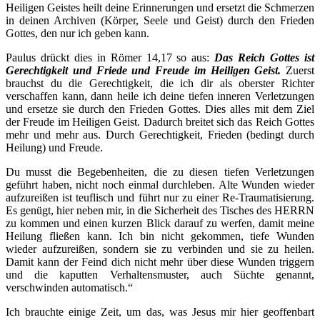
Heiligen Geistes heilt deine Erinnerungen und ersetzt die Schmerzen
in deinen Archiven (Körper, Seele und Geist) durch den Frieden
Gottes, den nur ich geben kann.
Paulus drückt dies in Römer 14,17 so aus:
Das Reich Gottes ist
Gerechtigkeit und Friede und Freude im Heiligen Geist.
Zuerst
brauchst du die Gerechtigkeit, die ich dir als oberster Richter
verschaffen kann, dann heile ich deine tiefen inneren Verletzungen
und ersetze sie durch den Frieden Gottes. Dies alles mit dem Ziel
der Freude im Heiligen Geist. Dadurch breitet sich das Reich Gottes
mehr und mehr aus. Durch Gerechtigkeit, Frieden (bedingt durch
Heilung) und Freude.
Du musst die Begebenheiten, die zu diesen tiefen Verletzungen
geführt haben, nicht noch einmal durchleben. Alte Wunden wieder
aufzureißen ist teuflisch und führt nur zu einer Re-Traumatisierung.
Es genügt, hier neben mir, in die Sicherheit des Tisches des HERRN
zu kommen und einen kurzen Blick darauf zu werfen, damit meine
Heilung fließen kann. Ich bin nicht gekommen, tiefe Wunden
wieder aufzureißen, sondern sie zu verbinden und sie zu heilen.
Damit kann der Feind dich nicht mehr über diese Wunden triggern
und die kaputten Verhaltensmuster, auch Süchte genannt,
verschwinden automatisch.“
Ich brauchte einige Zeit, um das, was Jesus mir hier geoffenbart