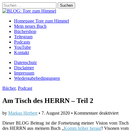
Suchen
nach:
BLOG: Tore zum Himmel
Main
Skip
Homepage Tore zum Himmel
to
Mein neues Buch
menu
content
Büchershop
Teltegram
Podcasts
YouTube
Kontakt
Sub
Datenschutz
Disclaimer
menu
Impressum
Wiedergabebedingungen
Bücher
,
Podcast
Am Tisch des HERRN – Teil 2
für
by
Markus Herbert
•
7. August 2020
•
Kommentare deaktiviert
Am
Dieser BLOG Beitrag ist die Fortsetzung meiner Vision vom Tisch
Tisch
des HERRN aus meinem Buch „
Komm höher herauf
! Visonen vom
des