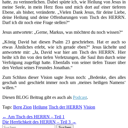
hatte, zu verinnerlichen. Dabei spürte ich, wie Heilung von Jesus in
meine Seele, in mein Herz floss und mich dort auf einer tieferen
Ebene, als bisher, veränderte. „Vielen Dank Jesus, für deine Liebe,
deine Heilung und deine Offenbarungen vom Tisch des HERRN.
Darf ich dir noch eine Frage stellen?“
Jesus antwortete: „Gerne, Markus, was möchtest du noch wissen?“
„König David hat diesen Psalm 23 geschrieben. Hat er auch so
etwas Ähnliches erlebt, wie ich gerade eben?“ Jesus lächelte und
antwortete mir: „Ja, David war hier am Tisch des HERRN. Hier
heilte ich ihn von den tiefen Verletzungen, die Saul ihm durch seine
Verfolgung zugefügt hatte. Ebenfalls von seiner tiefen Trauer über
den Verlust seines Freundes Jonathan.“
Zum Schluss dieser Vision sagte Jesus noch: „Bedenke, dies alles
geschah und geschieht immer noch um ‚meines heiligen Namens‘
willen.“
Diesen BLOG Beitrag gibt es auch als
Podcast
.
Tags:
Berg Zion
Heilung
Tisch der HERRN
Vision
Post
← Am Tisch des HERRN – Teil 1
Die Herrlichkeit des HERRN – Teil 3 →
navigation
Suchen