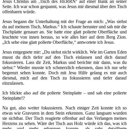
Jesus Christus am ‚Tisch des HERRN‘ auf einer Bank an seiner
Seite. Ich war schon gespannt, was Jesus mir diesmal über den Tisch
offenbaren würde.
Jesus begann die Unterhaltung mit der Frage an mich: „Was siehst
du auf meinem Tisch, Markus.“ Ich schaute herunter und sah mir die
Tischplatte genauer an. Sie hatte eine glatt polierte Oberfläche und
leuchtete von innen heraus, so wie alles hier auf dem Berg Zion.
„Ich sehe eine glatt polierte Oberfläche,“ antwortete ich Jesus.
Jesus entgegnete mir: „Du siehst nicht wirklich. Wie im Garten Eden
musst du dich tiefer auf den Tisch einlassen und dich darauf
fokussieren. Lass dir Zeit, Markus und berichte mir dann, was du
siehst.“ Wieder musste ich schmerzlich erkennen, dass ich nur sehr
begrenzt sehen konnte. Doch mit Jesu Hilfe gelang es mir auch
diesmal, mich auf den Tisch zu fokussieren und tiefer darauf
einzulassen.
Ich blickte also auf die polierte Steinplatte – und sah eine polierte
Steinplatte!?
Na gut, also weiter fokussieren. Nach einiger Zeit konnte ich so
etwas wie Gravuren in dem Stein erkennen. Ganz langsam wurden
sie sichtbar. Der Tisch reagierte offenbar auf das Verlangen meines
Herzens zu sehen. Wäre der Tisch aus Holz würde ich das, was ich
mehr und mehr erkennen konnte, als sehr detaillierte