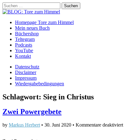
Suchen
nach:
BLOG: Tore zum Himmel
Main
Skip
Homepage Tore zum Himmel
to
Mein neues Buch
menu
content
Büchershop
Teltegram
Podcasts
YouTube
Kontakt
Sub
Datenschutz
Disclaimer
menu
Impressum
Wiedergabebedingungen
Schlagwort:
Sieg in Christus
Zwei Powergebete
für
by
Markus Herbert
•
30. Juni 2020
•
Kommentare deaktiviert
Zwei
Powerge