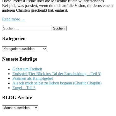
Diese Podcast Reihe über die Maschine ist ein wunderschönes
(das
Beispiel, was passiert, wenn du dich auf die Vision, die Jesus einem
System
anderen Christen geschenkt hat, einlässt.
Kirche)
Read more →
Suchen
nach:
Kategorien
Kategorien
Neueste Beiträge
Gebet um Freiheit
Endspiel (Der Blick ins Tal der Entscheidung – Teil 5)
Psalmen als Kampfgebet
Als ich mich selbst zu lieben begann (Charlie Chaplin)
Engel – Teil 3
BLOG Archiv
BLOG
Archiv