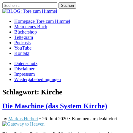
Suchen
nach:
BLOG: Tore zum Himmel
Main
Skip
Homepage Tore zum Himmel
to
Mein neues Buch
menu
content
Büchershop
Teltegram
Podcasts
YouTube
Kontakt
Sub
Datenschutz
Disclaimer
menu
Impressum
Wiedergabebedingungen
Schlagwort:
Kirche
Die Maschine (das System Kirche)
für
by
Markus Herbert
•
26. Juni 2020
•
Kommentare deaktiviert
Die
Maschin