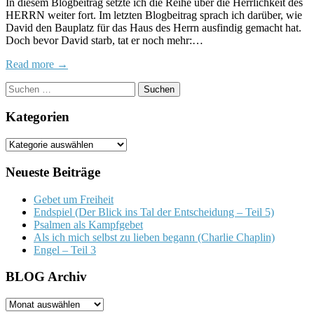
In diesem Blogbeitrag setzte ich die Reihe über die Herrlichkeit des
des
HERRN weiter fort. Im letzten Blogbeitrag sprach ich darüber, wie
H
David den Bauplatz für das Haus des Herrn ausfindig gemacht hat.
–
Doch bevor David starb, tat er noch mehr:…
Tei
11
Read more →
Suchen
nach:
Kategorien
Kategorien
Neueste Beiträge
Gebet um Freiheit
Endspiel (Der Blick ins Tal der Entscheidung – Teil 5)
Psalmen als Kampfgebet
Als ich mich selbst zu lieben begann (Charlie Chaplin)
Engel – Teil 3
BLOG Archiv
BLOG