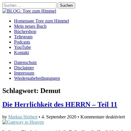
Suchen
nach:
BLOG: Tore zum Himmel
Main
Skip
Homepage Tore zum Himmel
to
Mein neues Buch
menu
content
Büchershop
Teltegram
Podcasts
YouTube
Kontakt
Sub
Datenschutz
Disclaimer
menu
Impressum
Wiedergabebedingungen
Schlagwort:
Demut
Die Herrlichkeit des HERRN – Teil 11
für
by
Markus Herbert
•
4. September 2020
•
Kommentare deaktiviert
Di
Her