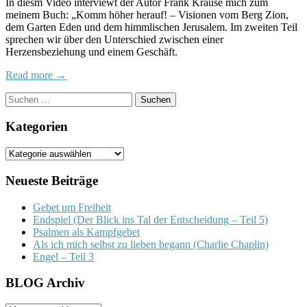
In diesm Video interviewt der Autor Frank Krause mich zum
Ges
meinem Buch: „Komm höher herauf! – Visionen vom Berg Zion,
dem Garten Eden und dem himmlischen Jerusalem. Im zweiten Teil
sprechen wir über den Unterschied zwischen einer
Herzensbeziehung und einem Geschäft.
Read more →
Suchen
nach:
Kategorien
Kategorien
Neueste Beiträge
Gebet um Freiheit
Endspiel (Der Blick ins Tal der Entscheidung – Teil 5)
Psalmen als Kampfgebet
Als ich mich selbst zu lieben begann (Charlie Chaplin)
Engel – Teil 3
BLOG Archiv