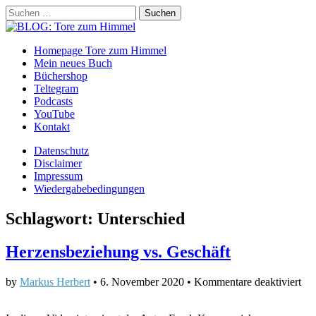
Suchen
nach:
BLOG: Tore zum Himmel
Main
Skip
Homepage Tore zum Himmel
to
Mein neues Buch
menu
content
Büchershop
Teltegram
Podcasts
YouTube
Kontakt
Sub
Datenschutz
Disclaimer
menu
Impressum
Wiedergabebedingungen
Schlagwort:
Unterschied
Herzensbeziehung vs. Geschäft
für
by
Markus Herbert
•
6. November 2020
•
Kommentare deaktiviert
Her
vs.