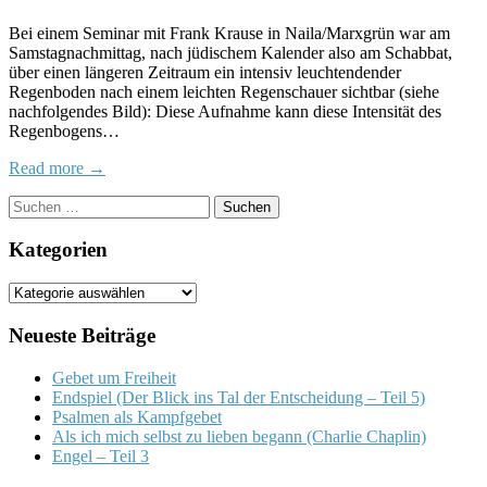
Upd
Bei einem Seminar mit Frank Krause in Naila/Marxgrün war am
Der
Samstagnachmittag, nach jüdischem Kalender also am Schabbat,
Reg
über einen längeren Zeitraum ein intensiv leuchtendender
des
Regenboden nach einem leichten Regenschauer sichtbar (siehe
Bun
nachfolgendes Bild): Diese Aufnahme kann diese Intensität des
Regenbogens…
Read more →
Suchen
nach:
Kategorien
Kategorien
Neueste Beiträge
Gebet um Freiheit
Endspiel (Der Blick ins Tal der Entscheidung – Teil 5)
Psalmen als Kampfgebet
Als ich mich selbst zu lieben begann (Charlie Chaplin)
Engel – Teil 3