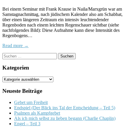
Upd
Bei einem Seminar mit Frank Krause in Naila/Marxgrün war am
Der
Samstagnachmittag, nach jüdischem Kalender also am Schabbat,
Reg
über einen längeren Zeitraum ein intensiv leuchtendender
des
Regenboden nach einem leichten Regenschauer sichtbar (siehe
Bun
nachfolgendes Bild): Diese Aufnahme kann diese Intensität des
Regenbogens…
Read more →
Suchen
nach:
Kategorien
Kategorien
Neueste Beiträge
Gebet um Freiheit
Endspiel (Der Blick ins Tal der Entscheidung – Teil 5)
Psalmen als Kampfgebet
Als ich mich selbst zu lieben begann (Charlie Chaplin)
Engel – Teil 3