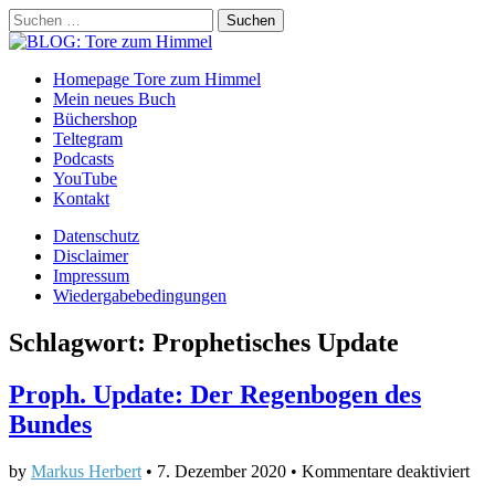
Suchen
nach:
BLOG: Tore zum Himmel
Main
Skip
Homepage Tore zum Himmel
to
Mein neues Buch
menu
content
Büchershop
Teltegram
Podcasts
YouTube
Kontakt
Sub
Datenschutz
Disclaimer
menu
Impressum
Wiedergabebedingungen
Schlagwort:
Prophetisches Update
Proph. Update: Der Regenbogen des
Bundes
für
by
Markus Herbert
•
7. Dezember 2020
•
Kommentare deaktiviert
Pro