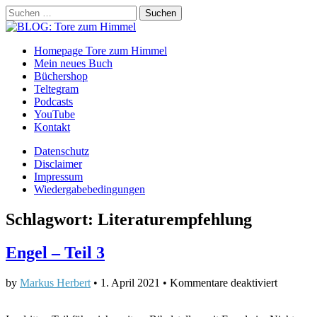
Suchen
nach:
BLOG: Tore zum Himmel
Main
Skip
Homepage Tore zum Himmel
to
Mein neues Buch
menu
content
Büchershop
Teltegram
Podcasts
YouTube
Kontakt
Sub
Datenschutz
Disclaimer
menu
Impressum
Wiedergabebedingungen
Schlagwort:
Literaturempfehlung
Engel – Teil 3
für
by
Markus Herbert
•
1. April 2021
•
Kommentare deaktiviert
Engel
–