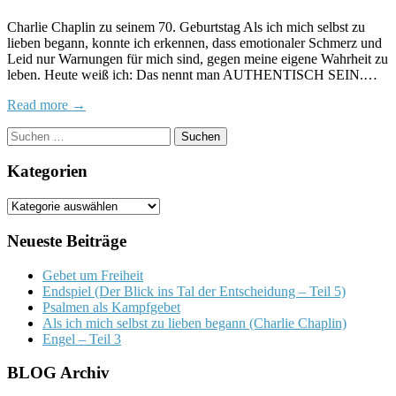
ich
Charlie Chaplin zu seinem 70. Geburtstag Als ich mich selbst zu
mich
lieben begann, konnte ich erkennen, dass emotionaler Schmerz und
selbst
Leid nur Warnungen für mich sind, gegen meine eigene Wahrheit zu
zu
leben. Heute weiß ich: Das nennt man AUTHENTISCH SEIN.…
lieben
begann
Read more →
(Charlie
Chaplin)
Suchen
nach:
Kategorien
Kategorien
Neueste Beiträge
Gebet um Freiheit
Endspiel (Der Blick ins Tal der Entscheidung – Teil 5)
Psalmen als Kampfgebet
Als ich mich selbst zu lieben begann (Charlie Chaplin)
Engel – Teil 3
BLOG Archiv