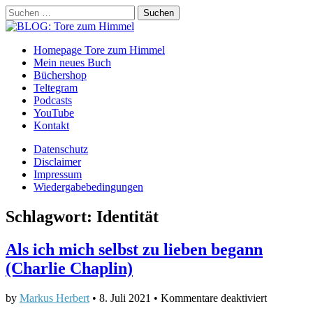
Suchen
nach:
BLOG: Tore zum Himmel
Main
Skip
Homepage Tore zum Himmel
to
Mein neues Buch
menu
content
Büchershop
Teltegram
Podcasts
YouTube
Kontakt
Sub
Datenschutz
Disclaimer
menu
Impressum
Wiedergabebedingungen
Schlagwort:
Identität
Als ich mich selbst zu lieben begann
(Charlie Chaplin)
für
by
Markus Herbert
•
8. Juli 2021
•
Kommentare deaktiviert
Als