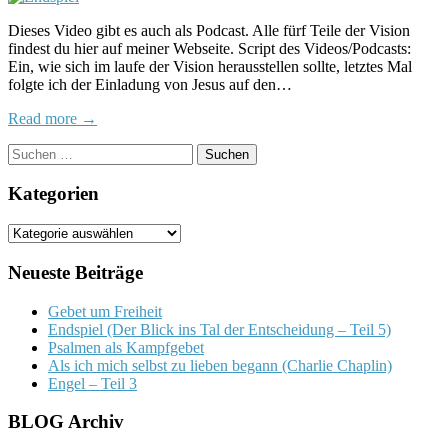
(Der
Dieses Video gibt es auch als Podcast. Alle fürf Teile der Vision
Blick
findest du hier auf meiner Webseite. Script des Videos/Podcasts:
ins
Ein, wie sich im laufe der Vision herausstellen sollte, letztes Mal
Tal
folgte ich der Einladung von Jesus auf den…
der
Entsc
Read more →
–
Teil
Suchen
5)
nach:
Kategorien
Kategorien
Neueste Beiträge
Gebet um Freiheit
Endspiel (Der Blick ins Tal der Entscheidung – Teil 5)
Psalmen als Kampfgebet
Als ich mich selbst zu lieben begann (Charlie Chaplin)
Engel – Teil 3
BLOG Archiv