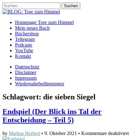
Suchen
nach:
BLOG: Tore zum Himmel
Main
Skip
Homepage Tore zum Himmel
to
Mein neues Buch
menu
content
Büchershop
Teltegram
Podcasts
YouTube
Kontakt
Sub
Datenschutz
Disclaimer
menu
Impressum
Wiedergabebedingungen
Schlagwort:
die sieben Siegel
Endspiel (Der Blick ins Tal der
Entscheidung – Teil 5)
für
by
Markus Herbert
•
9. Oktober 2021
•
Kommentare deaktiviert
Endsp