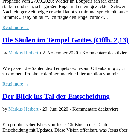
Prophetie vom 27.09.2020: Wieder im Lobpreis sah ich einen
B
starken und sehr, sehr großen Engel mit einem gezückten Schwert.
fä
Nach einiger Zeit neigte er sein Haupt zu mir und sprach mit lauter
Stimme: „Babylon fällt“. Ich fragte den Engel zurück:…
Read more →
Die Säulen im Tempel Gottes (Offb. 2,13)
für
by
Markus Herbert
•
2. November 2020
•
Kommentare deaktiviert
Di
Säu
Wie passen die Säulen des Tempels Gottes auf Offenbarung 2,13
im
zusammen. Prophetie darüber und eine Interpretation von mir.
Te
Got
Read more →
(Of
2,1
Der Blick ins Tal der Entscheidung
für
by
Markus Herbert
•
29. Juni 2020
•
Kommentare deaktiviert
Der
Blick
Ein prophetischer Blick von Jesus Christus in das Tal der
ins
Entscheidung mit Updates. Diese Vision offenbart, was Jesus über
Tal