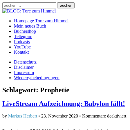
Suchen
nach:
BLOG: Tore zum Himmel
Main
Skip
Homepage Tore zum Himmel
to
Mein neues Buch
menu
content
Büchershop
Teltegram
Podcasts
YouTube
Kontakt
Sub
Datenschutz
Disclaimer
menu
Impressum
Wiedergabebedingungen
Schlagwort:
Prophetie
LiveStream Aufzeichnung: Babylon fällt!
fü
by
Markus Herbert
•
23. November 2020
•
Kommentare deaktiviert
L
A