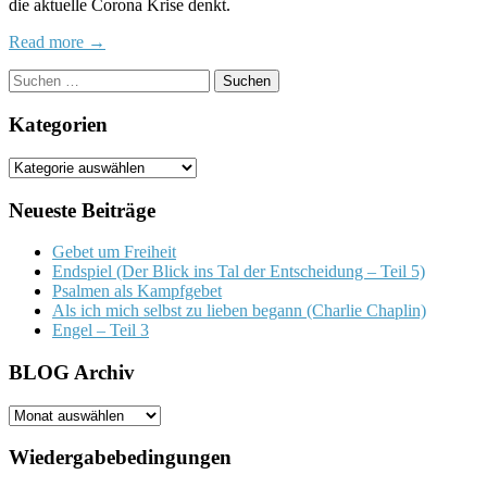
die aktuelle Corona Krise denkt.
der
Entsche
Read more →
Suchen
nach:
Kategorien
Kategorien
Neueste Beiträge
Gebet um Freiheit
Endspiel (Der Blick ins Tal der Entscheidung – Teil 5)
Psalmen als Kampfgebet
Als ich mich selbst zu lieben begann (Charlie Chaplin)
Engel – Teil 3
BLOG Archiv
BLOG
Archiv
Wiedergabebedingungen