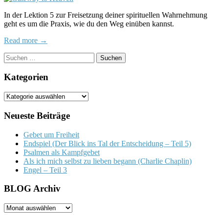
5:
In der Lektion 5 zur Freisetzung deiner spirituellen Wahrnehmung
Freisetz
geht es um die Praxis, wie du den Weg einüben kannst.
deiner
spirituell
Read more →
Wahrne
Suchen
nach:
Kategorien
Kategorien
Neueste Beiträge
Gebet um Freiheit
Endspiel (Der Blick ins Tal der Entscheidung – Teil 5)
Psalmen als Kampfgebet
Als ich mich selbst zu lieben begann (Charlie Chaplin)
Engel – Teil 3
BLOG Archiv
BLOG
Archiv