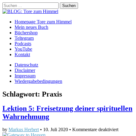
Suchen
nach:
BLOG: Tore zum Himmel
Main
Skip
Homepage Tore zum Himmel
to
Mein neues Buch
menu
content
Büchershop
Teltegram
Podcasts
YouTube
Kontakt
Sub
Datenschutz
Disclaimer
menu
Impressum
Wiedergabebedingungen
Schlagwort:
Praxis
Lektion 5: Freisetzung deiner spirituellen
Wahrnehmung
für
by
Markus Herbert
•
10. Juli 2020
•
Kommentare deaktiviert
Lektion