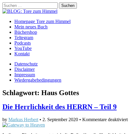
Suchen
nach:
BLOG: Tore zum Himmel
Main
Skip
Homepage Tore zum Himmel
to
Mein neues Buch
menu
content
Büchershop
Teltegram
Podcasts
YouTube
Kontakt
Sub
Datenschutz
Disclaimer
menu
Impressum
Wiedergabebedingungen
Schlagwort:
Haus Gottes
Die Herrlichkeit des HERRN – Teil 9
für
by
Markus Herbert
•
2. September 2020
•
Kommentare deaktiviert
Di
Her