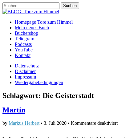
Suchen
nach:
BLOG: Tore zum Himmel
Main
Skip
Homepage Tore zum Himmel
to
Mein neues Buch
menu
content
Büchershop
Teltegram
Podcasts
YouTube
Kontakt
Sub
Datenschutz
Disclaimer
menu
Impressum
Wiedergabebedingungen
Schlagwort:
Die Geisterstadt
Martin
für
by
Markus Herbert
•
3. Juli 2020
•
Kommentare deaktiviert
Martin